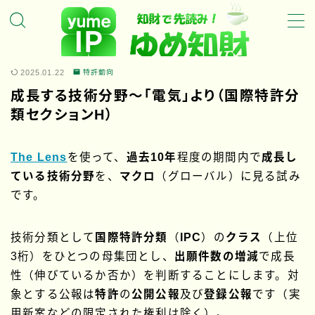
MENU
2025.01.22
特許動向
成長する技術分野～「電気」より（国際特許分
ホーム
類セクションH）
ゆめ知財の特徴
ゆめ知財のサービスについて
The Lens
を使って、
過去10年
程度の期間内で
成長し
ゆめ知財の代表について
ている技術分野
を、
マクロ
（グローバル）に見る試み
です。
トピックス
技術分類として
国際特許分類
（
IPC
）の
クラス
（上位
新着・特集記事
3桁）をひとつの母集団とし、
出願件数の増減
で成長
性（伸びているか否か）を判断することにします。対
お問い合わせ
象とする公報は
特許
の
公開公報
及び
登録公報
です（実
用新案などの限定された権利は除く）。