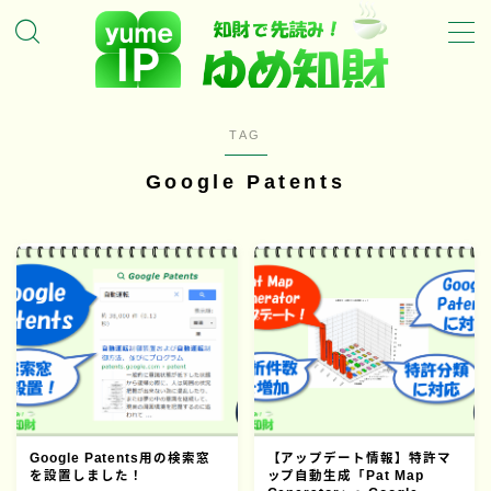
MENU
TAG
ホーム
Google Patents
ゆめ知財の特徴
ゆめ知財のサービスについて
ゆめ知財の代表について
トピックス
新着・特集記事
お問い合わせ
Google Patents用の検索窓
【アップデート情報】特許マ
を設置しました！
ップ自動生成「Pat Map