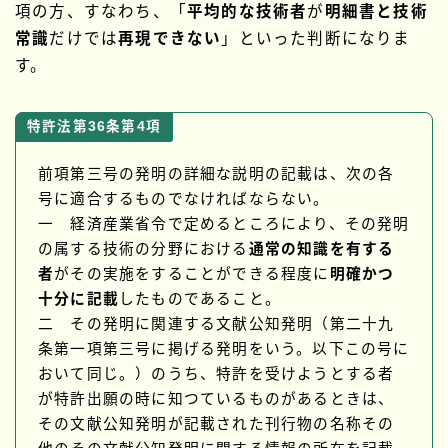
項の方、すなわち、「
平均的な技術者
が
明細書と技術
常識
だけでは
再現できない
」といった判断になりま
す。
特許法第36条第4項
前項第三号の発明の詳細な説明の記載は、次の各
号に適合するものでなければならない。
一 経済産業省令で定めるところにより、その発明
の属する技術の分野における
通常の知識を有する
者
がその実施をすることができる程度に
明確かつ
十分に記載
したものであること。
二 その発明に関連する文献公知発明（第二十九
条第一項第三号に掲げる発明をいう。以下この号に
おいて同じ。）のうち、特許を受けようとする者
が特許出願の時に知つているものがあるときは、
その文献公知発明が記載された刊行物の名称その