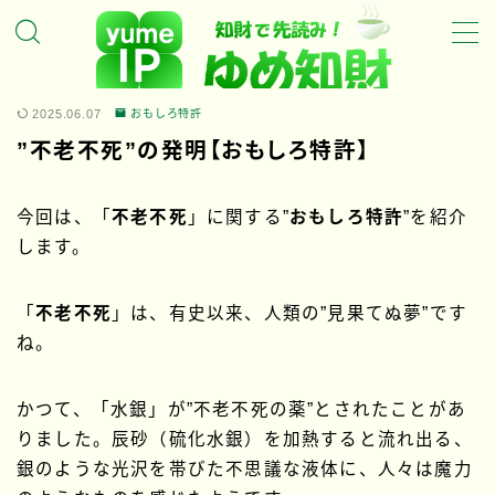
MENU
2025.06.07
おもしろ特許
”不老不死”の発明【おもしろ特許】
ホーム
ゆめ知財の特徴
今回は、「
不老不死
」に関する”
おもしろ特許
”を紹介
ゆめ知財のサービスについて
します。
ゆめ知財の代表について
「
不老不死
」は、有史以来、人類の”見果てぬ夢”です
トピックス
ね。
新着・特集記事
かつて、「水銀」が”不老不死の薬”とされたことがあ
りました。辰砂（硫化水銀）を加熱すると流れ出る、
お問い合わせ
銀のような光沢を帯びた不思議な液体に、人々は魔力