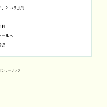
？」という批判
批判
ツールへ
報源
ポンサーリンク