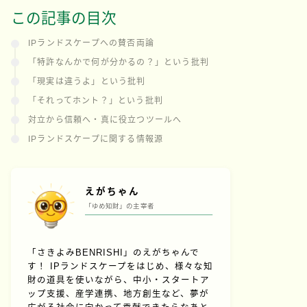
この記事の目次
IPランドスケープへの賛否両論
「特許なんかで何が分かるの？」という批判
「現実は違うよ」という批判
「それってホント？」という批判
対立から信頼へ・真に役立つツールへ
IPランドスケープに関する情報源
えがちゃん
「ゆめ知財」の主宰者
「さきよみBENRISHI」のえがちゃんで
す！ IPランドスケープをはじめ、様々な知
財の道具を使いながら、中小・スタートア
ップ支援、産学連携、地方創生など、夢が