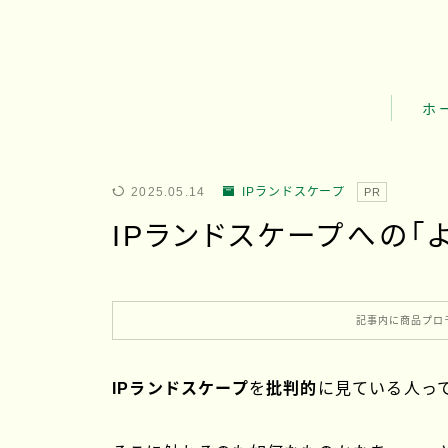
ホ
ゆめ知
2025.05.14
IPランドスケープ
PR
ゆめ知
IPランドスケープへの「
ゆめ知
記事内に商品プロ
IPランドスケープ
を
批判的
に見ている
人っ