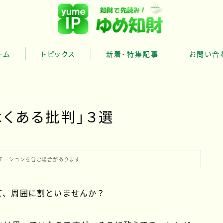
ーム
トピックス
新着・特集記事
お問い合
財の特徴
財のサービスについて
よくある批判」３選
財の代表について
モーションを含む場合があります
て、周囲に割といませんか？