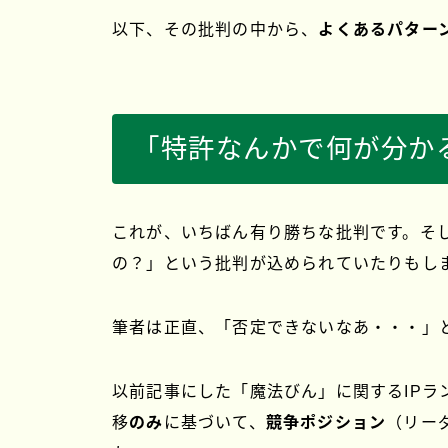
以下、その批判の中から、
よくあるパター
「特許なんかで何が分か
これが、いちばん有り勝ちな批判です。そ
の？」という批判が込められていたりもし
筆者は正直、「否定できないなあ・・・」
以前記事にした「魔法びん」に関するIPラ
移
のみ
に基づいて
、
競争ポジション
（リー