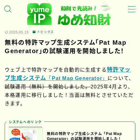
MENU
2025.05.15
トピックス
無料の特許マップ生成システム「Pat Map
ホーム
Generator」の試験運用を開始しました！
ゆめ知財の特徴
ゆめ知財のサービスについて
特許マッ
ウェブ上で特許マップを自動的に生成する
ゆめ知財の代表について
プ生成システム
「
Pat Map Generator
」
について、
試験運用（無料）を開始しました。
2025年4月より、
トピックス
本格運用に移行しました！当面は無料とさせていただ
きます。
新着・特集記事
システムへのリンク
お問い合わせ
無料の特許マップ生成システム「Pat Map
Generator」の試験運用を開始しました！