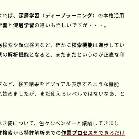
よれば、
深層学習
（
ディープラーニング
）の本格活用
学習
と
深層学習
の違いも怪しいですが・・・。
易検索や類似検索など、確かに
検索機能
は進歩してい
果の
解析機能
となると、まだまだというのが正直な印
プなど、検索結果をビジュアル表示するような機能
れ始めましたが、まだ使えるレベルではないなあ、と
べき姿について、色々なベンダーと議論してきまし
許検索
から
特許解析
までの
作業プロセス
を
できるだけ