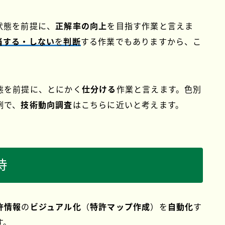
状態を前提に、
正解率の向上
を目指す作業と言えま
当する・しない
を
判断
する作業でもありますから、こ
態を前提に、とにかく
仕分ける
作業と言えます。色別
例で、
技術動向調査
はこちらに近いと考えます。
待
許情報
の
ビジュアル化
（
特許マップ作成
）を
自動化
す
す。