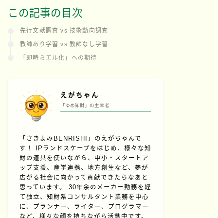
この記事の目次
先行文献調査 vs 技術動向調査
教師あり学習 vs 教師なし学習
「即時ミエル化」への期待
えがちゃん
「ゆめ知財」の主宰者
「さきよみBENRISHI」のえがちゃんで
す！ IPランドスケープをはじめ、様々な知
財の道具を使いながら、中小・スタートア
ップ支援、産学連携、地方創生など、夢が
広がる社会に向かって貢献できたらなあと
思っています。 30年余のメーカー勤務を経
て独立、知財系コンサルタント業務を中心
に、プランナー、ライター、プログラマー
など、様々な顔を持ちながら活動中です。