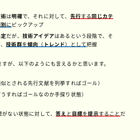
技術
は
明確
で、それに対して、
先行
する
同じカテ
個別
に
ピックアップ
未定
だが、
技術アイデア
はあるという段階で、そ
て、
技術群
を
傾向
（
トレンド
）として
把握
ますが、以下のようにも言えるかと思います。
類似とされる先行文献を列挙すればゴール）
どうすればゴールなのか手探り状態）
標がない状態に対して、
答え
と
目標
を
提示
すること
だ