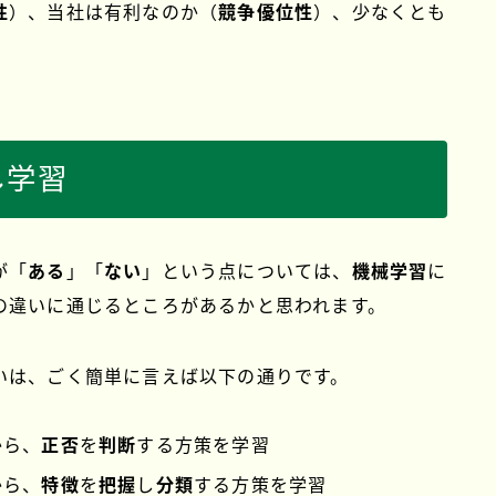
性
）、当社は有利なのか（
競争優位性
）、少なくとも
。
し学習
が「
ある
」「
ない
」という点については、
機械学習
に
の違いに通じるところがあるかと思われます。
いは、ごく簡単に言えば以下の通りです。
から、
正否
を
判断
する方策を学習
から、
特徴
を
把握
し
分類
する方策を学習