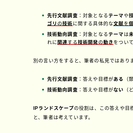
先行文献調査
：対象となる
テーマ
や
ゴリ
の
技術
に関する具体的な
文献
を
技術動向調査
：対象となる
テーマ
は
れに
関連
する
技術開発
の
動き
をつい
別の言い方をすると、筆者の私見ではあり
先行文献調査
：答えや目標が
ある
（
技術動向調査
：答えや目標が
ない
（
IPランドスケープ
の役割は、この答えや目
と、筆者は考えています。