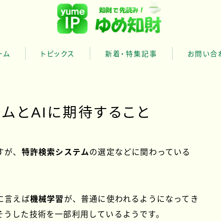
ーム
トピックス
新着・特集記事
お問い合
財の特徴
財のサービスについて
ムとAIに期待すること
財の代表について
すが、
特許検索システム
の選定などに関わっている
。
に言えば
機械学習
が、普通に使われるようになってき
そうした技術を一部利用しているようです。