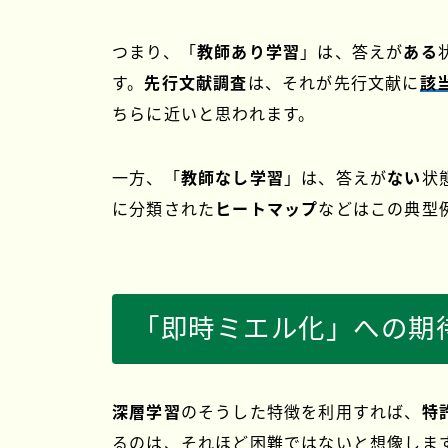
つまり、「
教師あり学習
」は、答えが
ある
す。
先行文献調査
は、それが先行文献に
該
ちらに近いと思われます。
一方、「
教師なし学習
」は、答えが
ない
状
に分類された
ヒートマップ
などはこの典型
「即時ミエル化」への期
深層学習
のそうした特徴を利用すれば、
特
るのは、それほど困難ではないと想像しま