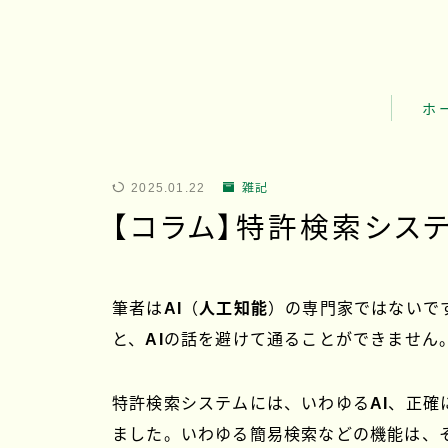
ホ
ゆめ知
2025.01.22
雑記
ゆめ知
【コラム】特許検索システ
ゆめ知
筆者は
AI
（
人工知能
）の専門家ではないで
と、
AI
の話を避けて通ることができません
特許検索システムには、いわゆる
AI
、正確
ました。いわゆる簡易検索などの機能は、