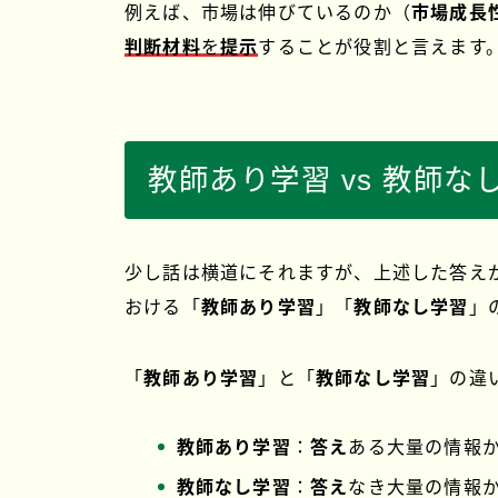
例えば、市場は伸びているのか（
市場成長
判断材料
を
提示
することが役割と言えます
教師あり学習 vs 教師な
少し話は横道にそれますが、上述した答え
おける「
教師あり学習
」「
教師なし学習
」
「
教師あり学習
」と「
教師なし学習
」の違
教師あり学習
：
答え
ある大量の情報
教師なし学習
：
答え
なき大量の情報